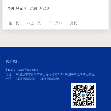
每页
14
记录
总共
10
记录
第一页
<<上一页
下一页>>
尾页
联系我们
E-mail： haide@ouc.edu.cn
地址： 中国山东省青岛市崂山区松岭路238号中国海洋大学崂山校区
电话： 0532-66787225 0532-66787250