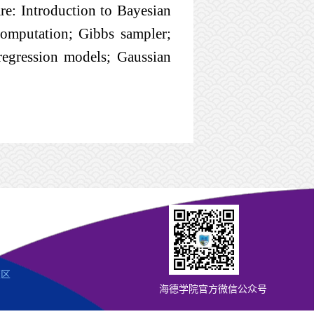
re: Introduction to Bayesian
computation; Gibbs sampler;
 regression models; Gaussian
校区
海德学院官方微信公众号