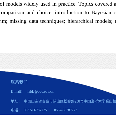
of models widely used in practice. Topics covered a
, comparison and choice; introduction to Bayesian 
hm; missing data techniques; hierarchical models;
联系我们
E-mail： haide@ouc.edu.cn
地址： 中国山东省青岛市崂山区松岭路238号中国海洋大学崂山
电话： 0532-66787225 0532-66787223