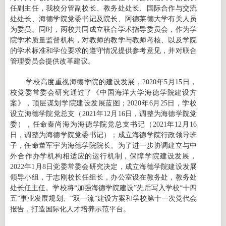
任副主任，我校分管副校长、教务处处长、国际合作与交流
处处长、海德学院党委书记及院长、阿德莱德大学有关人员
为委员
。
同时，
两校
共同
成立联合学术指导委员会，
作为学
院学术质量监督机构，对教师的教学与教师考核、以及学院
的学术标准和学位要求的遵守情况提供参考意见，并对联合
管理委员会提供改革建议
。
学校高度重视海德学院的建设发展，
2020
年
5
月
15
日，
校党委常委会研究通过了《中国海洋大学海德学院建设方
案》，顶层
谋划学院建设发展蓝图
；
2020
年
6
月
25
日，学校
设立海德学院党总支（
2021
年
12
月
16
日，调整为海德学院党
委
），任命秦尚海为海德学院党总支书记（
2021
年
12
月
16
日，调整为海德学院党委书记
）；成立海德学院行政领导班
子，任命董军宇为海德学院院长。为了进一步
协调建立与中
外合作办学机构相适应的运行机制，保障学院建设发展
，
2022
年
1
月
8
日党委常委会研究决定，
成立海德学院建设发展
领导小组，
于志刚校长任组长，办公室设在教务处，教务处
处长任主任。
学校将
“加强海德学院建设”先后写入学校“十四
五”事业发展规划、“双一流”建设方案和学校第十一次党代会
报告，打造国际化人才培养示范平台。