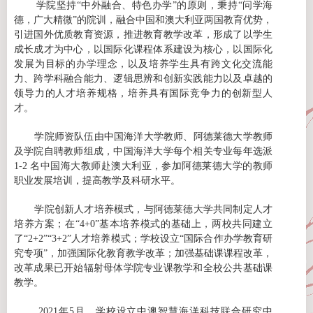
学院坚持
“中外融合、特色办学”
的
原则，
秉持
“问学海
德，广大精微”的院训，融合
中国和澳大利亚两国教育优势，
引进
国外
优质教育资源，
推进教育教学改革，形成了以学生
成长成才为中心，以国际化课程体系建设为核心，以国际化
发展为目标的办学理念，以及培养学生具有跨文化交流能
力、跨学科融合能力、逻辑思辨和创新实践能力以及卓越的
领导力的人才培养规格，培养具有国际竞争力的创新型人
才。
学院师资队伍由中国海洋大学教师、阿德莱德大学教师
及学院自聘教师组成，中国海洋大学每个相关专业每年选派
1-2
名中国海大教师赴澳大利亚，参加阿德莱德大学的教师
职业发展培训，提高教学及科研水平。
学院创新人才培养模式，与阿德莱德大学共同制定人才
培养方案；在
“
4+0
”基本培养模式的基础上，两校共同建立
了“
2+2
”“
3+2
”人才培养模式；学校
设立
“
国际合作办学教育研
究专项
”
，加强国际化教育教学改革；加强基础课课程改革，
改革成果已开始辐射母体学院专业课教学和全校公共基础课
教学。
2021
年
5
月，学校设立中澳智慧海洋科技联合研究中