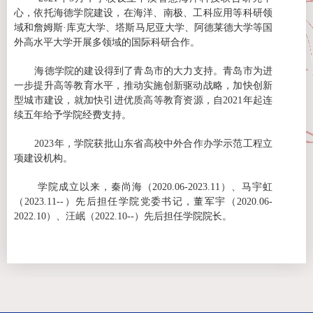
心，依托海德学院建设，在海洋
、
南极
、
工科应用
等
科研领
域和詹姆斯
·
库克大学
、
塔斯马尼亚大学
、
阿德莱德大学等国
外高水平大学开展多领域的国际科研合作。
海德学院的建设得到了青岛市的大力支持。青岛市为进
一步提升高等教育水平，推动实施创新驱动战略，加快创新
型城市建设，就加快引进优质高等教育资源，
自
2021
年起连
续五年
给予
学院经费支持
。
2023
年，学院获批山东省高校中外合作办学示范工程立
项建设机构。
学院成立以来，秦尚海（
2020.06-2023.11
）、
马宇虹
（
2023.11--
）
先后
担任学院党委书记，董军宇（
2020.06-
2022.10
）、汪岷（
2022.10-
-
）先后担任学院院长。