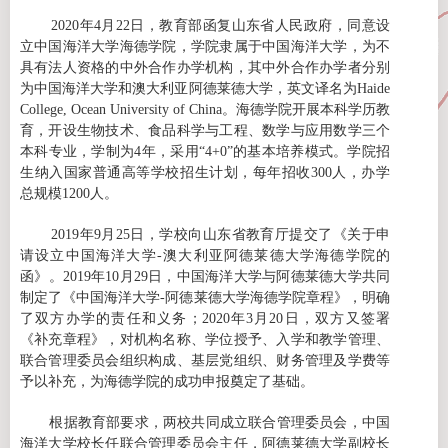
2020
年
4
月
22
日，教育部函复山东省人民政府，同意设
立中国海洋大学海德学院，学院隶属于中国海洋大学，为不
具有法人资格的中
外合作办学机构，其中外合作办学者分别
为中国海洋大学和澳大利亚阿德莱德大学，英文译名为
Haide
College, Ocean University of China
。海德学院开展本科学历教
育，开设生物技术、食品科学与工程、数学与应用数学三个
本科专业，学制为
4
年，采用“
4+0
”的基本培养模式。学院招
生纳入国家普通高等学校招生计划，每年招收
300
人，办学
总规模
1200
人。
2019
年
9
月
25
日，学校向山东省教育厅提交了《关于申
请设立中国海洋大学
-
澳大利亚阿德莱德大学海德学院的
函》。
2019
年
10
月
29
日，中国海洋大学与阿德莱德大学共同
制定了《中国海洋大学
-
阿德莱德大学海德学院章程》，明确
了双方办学的责任和义务；
2020
年
3
月
20
日，双方又签署
《补充章程》，对机构名称、学位授予、入学和教学管理、
联合管理委员会组织构成、基层党组织、财务管理及学费等
予以补充，为海德学院的成功申报奠定了基础。
根据教育部要求，两校共同成立联合管理委员会，
中国
海洋大学
校长任联合管理委员会主任
，阿德莱德大学副校长