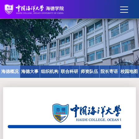
海德概况
海德大事
组织机构
联合科研
师资队伍
院长寄语
校园地图
记
中心