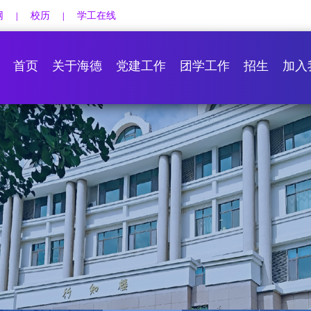
网
校历
学工在线
|
|
首页
关于海德
党建工作
团学工作
招生
加入