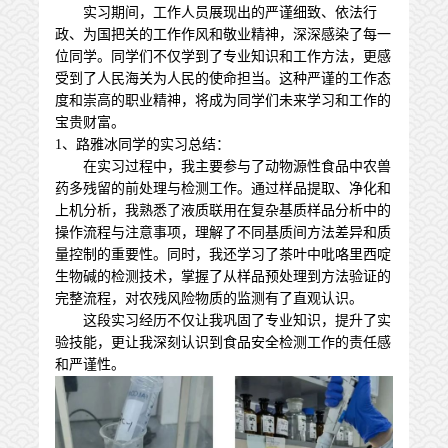
实习期间，工作人员展现出的严谨细致、依法行
政、为国把关的工作作风和敬业精神，深深感染了每一
位同学。同学们不仅学到了专业知识和工作方法，更感
受到了人民海关为人民的使命担当。这种严谨的工作态
度和崇高的职业精神，将成为同学们未来学习和工作的
宝贵财富。
1、路雅冰同学的实习总结：
在实习过程中，我主要参与了动物源性食品中农兽
药多残留的前处理与检测工作。通过样品提取、净化和
上机分析，我熟悉了液质联用在复杂基质样品分析中的
操作流程与注意事项，理解了不同基质间方法差异和质
量控制的重要性。同时，我还学习了茶叶中吡咯里西啶
生物碱的检测技术，掌握了从样品预处理到方法验证的
完整流程，对农残风险物质的监测有了直观认识。
这段实习经历不仅让我巩固了专业知识，提升了实
验技能，更让我深刻认识到食品安全检测工作的责任感
和严谨性。