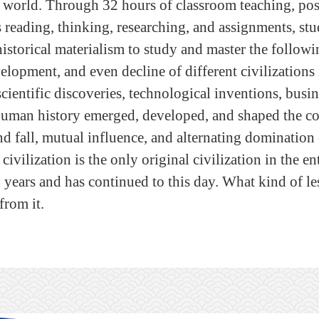
 world. Through 32 hours of classroom teaching, post
s reading, thinking, researching, and assignments, stud
istorical materialism to study and master the followi
velopment, and even decline of different civilization
scientific discoveries, technological inventions, busin
 human history emerged, developed, and shaped the 
nd fall, mutual influence, and alternating domination o
ivilization is the only original civilization in the en
d years and has continued to this day. What kind of 
from it.