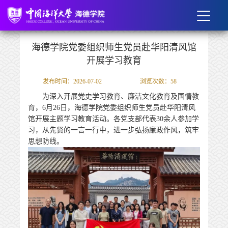
海德学院党委组织师生党员赴华阳清风馆
开展学习教育
发布时间：2026-07-02
浏览次数：
58
为
深入开展党史学习教育、廉洁文化教育及国情教
育，6月26日，海德学院党委组织师生党员赴
华阳清风
馆
开展主题学习教育活动。各党支部代表30余人参加学
习，从先贤的一言一行中，进一步弘扬廉政作风，筑牢
思想防线。