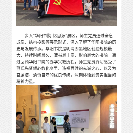
步入“
华阳书院·忆思源”展区，师生党员通过全息
成像、结构投影等展示形式，深入了解了华阳书院的历
史与发展传承。
华阳书院
是明清即墨地区创建规模最
大、持续时间最久、藏书最丰富、影响最大的书院。通
过回顾华阳书院的办学兴教历程，师生党员真切感受了
蓝氏先贤倾心教化乡里、造福百姓的赤诚之心，以及为
官廉洁、清慎自守的优良传统，深刻体悟到务实担当的
精神力量。