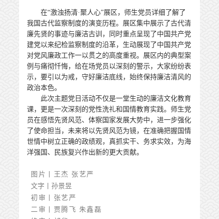
在“激浊扬清·聚人心”展区，师生党员详细了解了
我国古代监察制度的演变历程。展区集中展示了古代清
廉先贤的事迹与廉洁古训，同时重点呈现了中国共产党
建党以来纪检监察制度的沿革，生动展现了中国共产党
对党风廉政工作一以贯之的高度重视。展区内的典型案
例与痛彻忏悔，给在场党员以深刻的警示，大家纷纷表
示，要引以为戒，守好廉洁底线，始终保持廉洁清风的
政治本色。
此次主题党日活动不仅是一堂生动的廉洁文化教育
课，更是一次深刻的党性洗礼和国情教育实践。师生党
员在感悟先贤风范、体察国家发展大势中，进一步强化
了使命担当，未来将以先贤风范为镜，在准确把握国情
世情中树立正确的政绩观，真抓实干、务求实效，为海
洋强国、民族复兴作出新的更大贡献。
图片丨王杰 张艺严
文字丨孙景昱
初审丨张艺严
二审丨贾腾飞 朱鑫磊