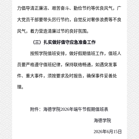
力倡导清正廉洁、艰苦奋斗、勤俭节约等优良风气，广
大党员干部要带头厉行节约，自觉反对奢侈浪费等不良
风气，着力营造清廉过节的良好氛围
。
（
三
）扎实做好值守应急准备工作
按照学院值班安排，做好假期值班工作，值班人
员要严格遵守值班纪律，保持联络畅通，如遇突发事
件、重大事件，须按要求及时报告，确保事件妥善处
理。
附件：海德学院
202
6
年
端午节
假期值班表
海德学院
202
6
年
6
月
15
日