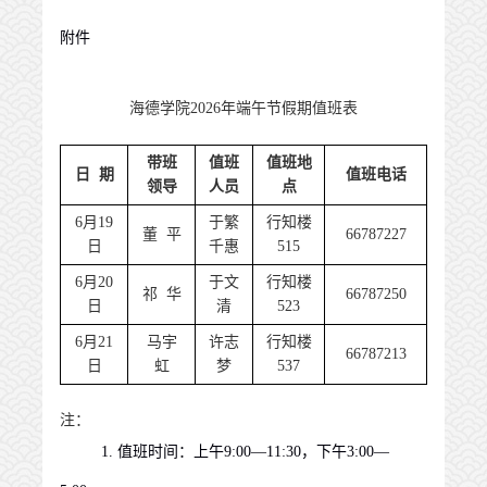
附件
海德学院
202
6
年
端午节
假期值班表
带班
值班
值班地
日 期
值班电话
领导
人员
点
6
月
19
于繁
行知楼
董 平
66787227
日
千惠
515
6
月
20
于文
行知楼
祁 华
66787250
日
清
523
6
月
21
马宇
许志
行知楼
66787213
日
虹
梦
537
注：
1.
值班时间：上午
9:00—11:30
，下午
3:00—