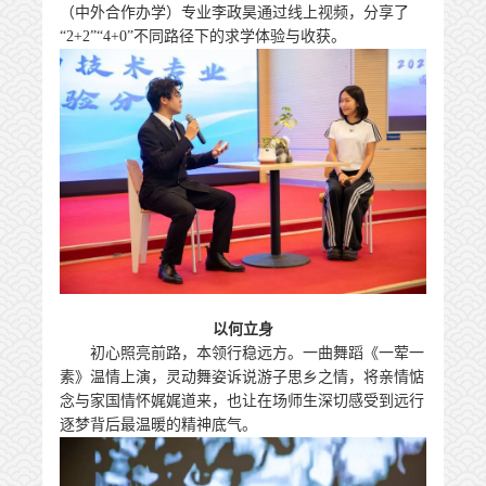
（中外合作办学）专业李政昊通过线上视频，分享了
“2+2”“4+0”不同路径下的求学体验与收获。
以何立身
初心照亮前路，本领行稳远方。一曲舞蹈
《一荤一
素》
温情上演，灵动舞姿诉说游子思乡之情，将亲情惦
念与家国情怀娓娓道来，也让在场师生深切感受到远行
逐梦背后最温暖的精神底气。