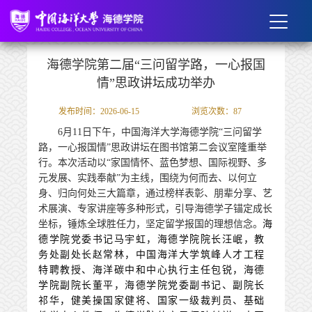
海德学院第二届“三问留学路，一心报国
情”思政讲坛成功举办
发布时间：2026-06-15
浏览次数：
87
6月11日下午，中国海洋大学海德学院“三问留学
路，一心报国情”思政讲坛在图书馆第二会议室隆重举
行。本次活动以“家国情怀、蓝色梦想、国际视野、多
元发展、实践奉献”为主线，围绕为何而去、以何立
身、归向何处三大篇章，通过榜样表彰、朋辈分享、艺
术展演、专家讲座等多种形式，引导海德学子锚定成长
坐标，锤炼全球胜任力，坚定留学报国的理想信念。
海
德学院党委书记马宇虹，海德学院院长汪岷，教
务处副处长赵常林，中国海洋大学筑峰人才工程
特聘教授、
海洋碳中和中心
执行主任包锐，海德
学院副院长董平，海德学院党委副书记、副院长
祁华，
健美操国家健将、国家一级裁判员、基础