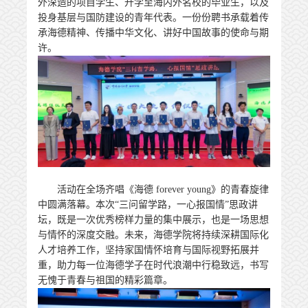
外深造的项目学生、升学至海内外名校的毕业生，以及
投身基层与国防建设的青年代表。一份份聘书承载着传
承海德精神、传播中华文化、讲好中国故事的使命与期
许。
活动在全场齐唱《海德 forever young》的青春旋律
中圆满落幕。本次“三问留学路，一心报国情”思政讲
坛，既是一次优秀榜样力量的集中展示，也是一场思想
与情怀的深度交融。未来，海德学院将持续深耕国际化
人才培养工作，坚持家国情怀培育与国际视野拓展并
重，助力每一位海德学子在时代浪潮中行稳致远，书写
无愧于青春与祖国的精彩篇章。