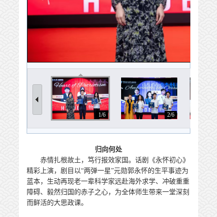
1/6
2/6
归向何处
赤情扎根故土，笃行报效家国。话剧《永怀初心》
精彩上演，剧目以“两弹一星”元勋郭永怀的生平事迹为
蓝本，生动再现老一辈科学家远赴海外求学、冲破重重
障碍、毅然归国的赤子之心，为全体师生带来一堂深刻
而鲜活的大思政课。