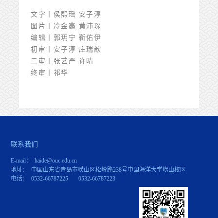
文字
丨
侯熙瑶 安子淳
图片丨冷金鑫 黄沛琛
编辑丨郭玥宁 靳佑伊
初审丨安子淳 庄瑞歆
二审丨张艺严 许晴
终审丨祁华
联系我们
E-mail： haide@ouc.edu.cn
地址： 中国山东省青岛市崂山区松岭路238号中国海洋大学崂山校区
电话： 0532-66787225 0532-66787223