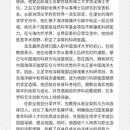
抉择。他曾远赴瑞士苏黎世联邦理工大学攻读博士学
位，之后又获得赴哈佛大学从事博士后研究的宝贵机
会。从欧洲顶尖学府到世界一流实验室，在漫长的海外
求学岁月中，他扎根于海洋碳循环与碳中和这一前沿领
域，依托多个国家级自然科学基金项目不断锤炼科研能
力。在与海内外学界、业界前辈的日常交流中，他持续
拓宽学术视野，积淀了深厚的科研底蕴。
谈及最终选择归国入职中国海洋大学的初心，包锐
教授表示，他在哈佛大学从事博士后研究时的课题，便
已与中国海的科研方向深度绑定。而在国内，拥有研究
中国海得天独厚区位与学科优势的平台正是中国海洋大
学。因此，立足学校深耕我国边缘海重大科研项目、攻
克海洋碳中和领域关键难题，成为他践行科研报国理想
的坚定选择。他还结合亲身科考经历，细数出海实地勘
探中的收获与成长，并凭借超前的学科前瞻视野，在多
学科交叉创新方向上持续突破。
在职业规划分享环节，包教授从就业契机与方向选
择切入，对比了海内外发展环境，明确指出归国发展是
青年科研人才的优质成长路径，并鼓励在场学子学成后
回国深耕、建设祖国。同时，他围绕个人特质与职业选
择的适配逻辑，拆解了自身在成长中淬炼出的领导力、