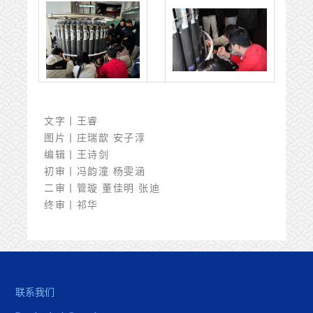
文字丨王睿
图片丨庄瑞歆 安子淳
编辑丨王诗剑
初审丨冯韵潼 杨雯涵
二审丨管璇 董佳明 张迪
终审丨祁华
联系我们