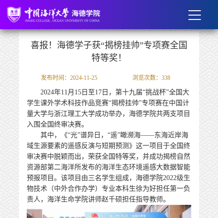
喜报！海德学子获“揭榜挂帅”专项赛全国
特等奖！
发布时间：2024-11-25
浏览次数：
338
2024
年
11
月
15
日至
17
日，第十九届“挑战杯”全国大
学生课外学术科技作品竞赛“揭榜挂帅”专项赛在中国计
量大学与浙江理工大学成功举办，海德学院共两支项目
入围全国终审决赛。
其中，
《“光”谱异日，“遥”瞰濒海——东海近岸海
域生源要素的遥感反演与短期预测》这一项目于全国终
审决赛中脱颖而出，荣获全国特等奖，并成功揭榜自然
资源部第二海洋所发布的海洋生态环境遥感大数据智能
预报项目。该项目由三名学生组成，海德学院
2022
级生
物技术（中外合作办学）专业本科生徐为好担任第一负
责人，海洋生命学院讲师赵千硕担任指导教师。