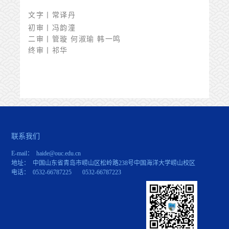
文字丨常译丹
初审丨冯韵潼
二审丨管璇 何淑瑜 韩一鸣
终审
丨祁华
联系我们
E-mail： haide@ouc.edu.cn
地址： 中国山东省青岛市崂山区松岭路238号中国海洋大学崂山校区
电话： 0532-66787225 0532-66787223