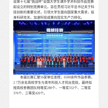
自第十七届“挑战杯”全国大学生课外学术科技作品竞赛
起设立的特别竞赛单元，旨在贯彻习近平总书记关于科
技创新的重要论述，引领大学生面向国家重大需求，投
身科研攻关，加速科技成果向现实生产力转化。
本届比赛汇聚
56
家单位发榜，
6500
余件作品参赛，
2.7
万余名高校学生与青年科技人才同台竞技，最终拟
授高校参赛团队特等奖
280
个、一等奖
332
个、二等奖
376
个、三等奖
426
个。