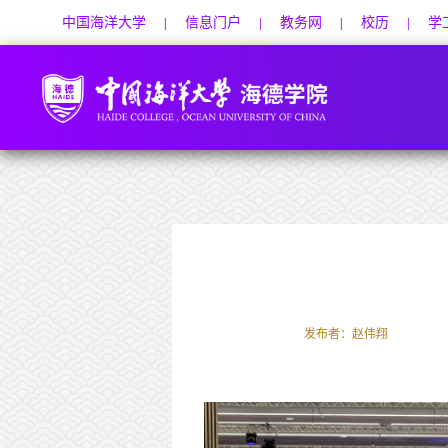
中国海洋大学
信息门户
教务网
校历
学
|
|
|
|
发布者：赵伟翔