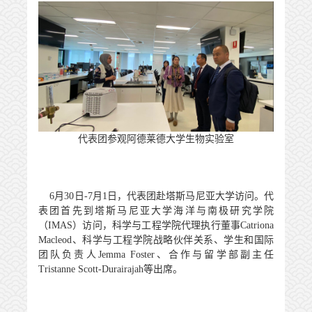
代表团参观阿德莱德大学生物实验室
6
月
30
日
-7
月
1
日，代表团赴塔斯马尼亚大学访问。代
表团首先到塔斯马尼亚大学海洋与南极研究学院
（
IMAS
）访问，科学与工程学院代理执行董事
Catriona
Macleod
、科学与工程学院战略伙伴关系、学生和国际
团队负责人
Jemma Foster
、合作与留学部副主任
Tristanne Scott-Durairajah
等出席。