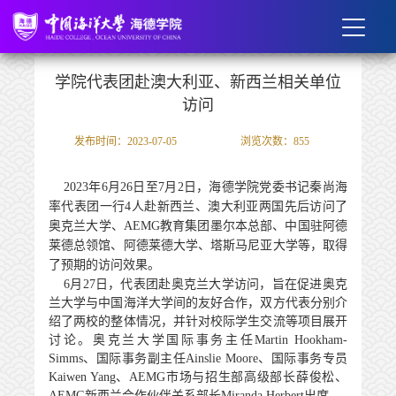
学院代表团赴澳大利亚、新西兰相关单位
访问
发布时间：2023-07-05
浏览次数：
855
2023
年
6
月
26
日至
7
月
2
日，海德学院党委书记秦尚海
率
代表
团
一行4
人赴新西兰、澳大利亚两国
先后
访问
了
奥克兰大学、AEMG
教育集团墨尔本总部、中国驻阿德
莱德总领馆、阿德莱德大学、塔斯马尼亚大学等，取得
了预期的访问效果。
6
月
27
日，代表团赴奥克兰大学访问，旨在促进奥克
兰大学与中国海洋大学间的友好合作，双方代表分别介
绍了两校的整体情况，并针对校际学生交流等项目展开
讨论。奥克兰大学国际事务主任
Martin Hookham-
Simms
、国际事务副主任
Ainslie Moore
、国际事务专员
Kaiwen Yang
、
AEMG
市场与招生部高级部长薛俊松、
AEMG
新西兰合作伙伴关系部长
Miranda Herbert
出席。