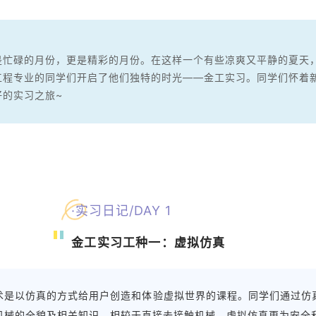
忙碌的月份，更是精彩的月份。在这样一个有些凉爽又平静的夏天
工程专业的同学们开启了他们独特的时光——金工实习。
同学们怀着
好的实习之旅~
·实习日记/DAY 1
金工实习工种一：虚拟仿真
术是以仿真的方式给用户创造和体验虚拟世界的课程。同学们通过仿
机械的全貌及相关知识，相较于直接去接触机械，虚拟仿真更为安全