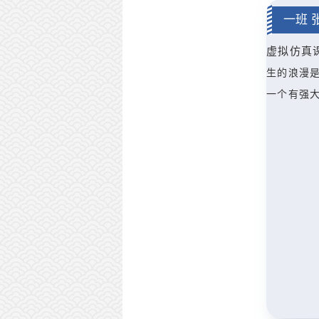
一班 
虚拟仿真
生的浪漫
一个有强