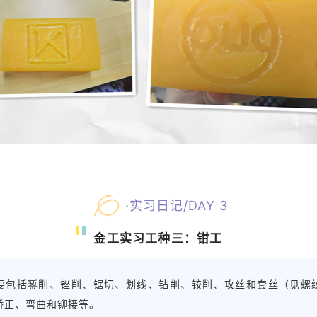
·实习日记/DAY 3
金工实习工种三：
钳工
要包括錾削、锉削、锯切、划线、钻削、铰削、攻丝和套丝（见螺
矫正、弯曲和铆接等。