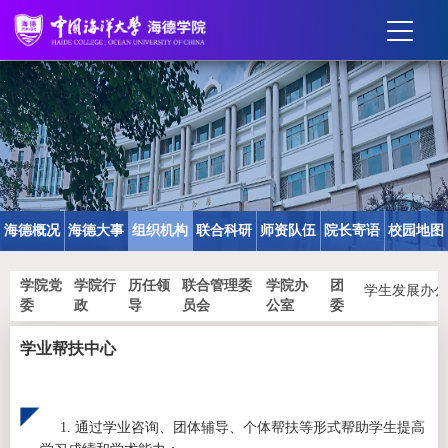
海德概况
海德大事
组织机构
联合科研
师资队伍
院长寄语
校园地图
记
中心
学院党
学院行
历任领
联合管理委
学院办
团
学生事务办
学生发展办
海德概况
海德大事记
组织机构
联合科研中心
师资队伍
院长寄语
校园地图
委
政
导
员会
公室
委
公室
学业帮扶中心
1. 通过学业咨询、团体辅导、个体帮扶等形式帮助学生提高