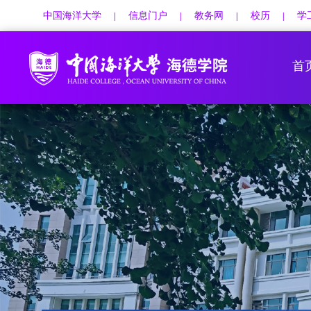
中国海洋大学
信息门户
教务网
校历
学
|
|
|
|
首