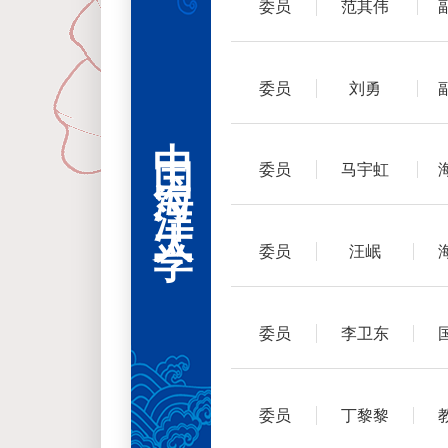
委员
范其伟
委员
刘勇
中国海洋大学
委员
马宇虹
委员
汪岷
委员
李卫东
委员
丁黎黎