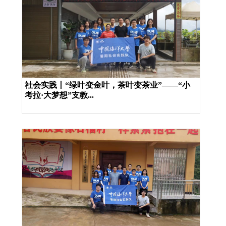
社会实践丨“绿叶变金叶，茶叶变茶业”——“小
考拉·大梦想”支教...