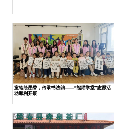
童笔绘墨香，传承书法韵——“熊猫学堂”志愿活
动顺利开展