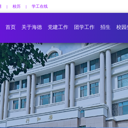
网
校历
学工在线
|
|
首页
关于海德
党建工作
团学工作
招生
校园