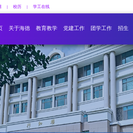
网
校历
学工在线
|
|
页
关于海德
教育教学
党建工作
团学工作
招生