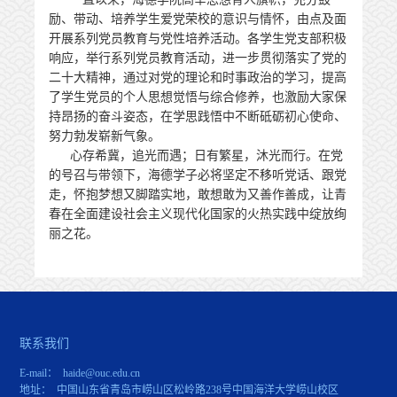
励、带动、培养学生爱党荣校的意识与情怀，由点及面
开展系列党员教育与党性培养活动。各学生党支部积极
响应，举行系列党员教育活动，进一步贯彻落实了党的
二十大精神，通过对党的理论和时事政治的学习，提高
了学生党员的个人思想觉悟与综合修养，也激励大家保
持昂扬的奋斗姿态，在学思践悟中不断砥砺初心使命、
努力勃发崭新气象。
心存希冀，追光而遇；日有繁星，沐光而行。在党
的号召与带领下，海德学子必将坚定不移听党话、跟党
走，怀抱梦想又脚踏实地，敢想敢为又善作善成，让青
春在全面建设社会主义现代化国家的火热实践中绽放绚
丽之花。
联系我们
E-mail： haide@ouc.edu.cn
地址： 中国山东省青岛市崂山区松岭路238号中国海洋大学崂山校区