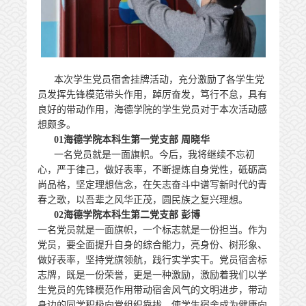
本次学生党员宿舍挂牌活动，充分激励了各学生党
员发挥先锋模范带头作用，踔厉奋发，笃行不怠，具有
良好的带动作用，海德学院的学生党员对于本次活动感
想颇多。
01
海德学院本科生第一党支部 周晓华
一名党员就是一面旗帜。今后，我将继续不忘初
心，严于律己，做好表率，不断提炼自身党性，砥砺高
尚品格，坚定理想信念，在矢志奋斗中谱写新时代的青
春之歌，以吾辈之风华正茂，圆民族之复兴理想。
02
海德学院本科生第二党支部 彭博
一名党员就是一面旗帜，一个标志就是一份担当。作为
党员，要全面提升自身的综合能力，亮身份、树形象、
做好表率，坚持党旗领航，践行实学实干。党员宿舍标
志牌，既是一份荣誉，更是一种激励，激励着我们以学
生党员的先锋模范作用带动宿舍风气的文明进步，带动
身边的同学积极向党组织靠拢，使学生宿舍成为健康向