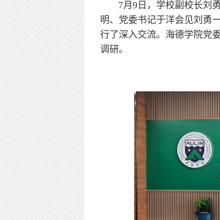
7
月
9
日，学校副校长刘
明、党委书记于洋会见刘勇
行了深入交流。海德学院党
调研。