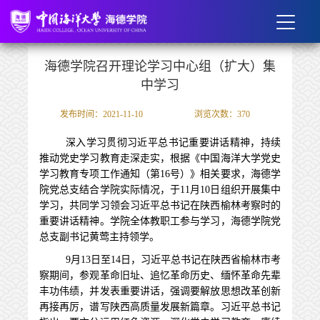
海德学院召开理论学习中心组（扩大）集
中学习
发布时间：2021-11-10
浏览次数：
370
深入学习贯彻习近平总书记重要讲话精神，持续
推动党史学习教育走深走实，根据《中国海洋大学党史
学习教育专项工作通知（第
16
号）》相关要求，海德学
院党总支结合学院实际情况，于
11
月
10
日组织开展集中
学习，共同学习领会习近平总书记在陕西榆林考察时的
重要讲话精神。学院全体教职工参与学习，海德学院党
总支副书记黄莺主持领学。
9
月
13
日至
14
日，习近平总书记在陕西省榆林市考
察期间，参观革命旧址、追忆革命历史、缅怀革命先辈
丰功伟绩，并发表重要讲话，强调要解放思想改革创新
再接再厉，谱写陕西高质量发展新篇章。习近平总书记