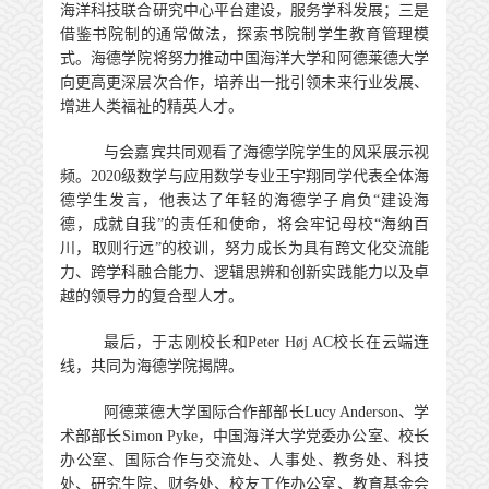
海洋科技联合研究中心平台建设，服务学科发展；三是
借鉴书院制的通常做法，探索书院制学生教育管理模
式。海德学院将努力推动中国海洋大学和阿德莱德大学
向更高更深层次合作，培养出一批引领未来行业发展、
增进人类福祉的精英人才。
与会嘉宾共同观看了海德学院学生的风采展示视
频。2
020
级数学与应用数学专业王宇翔同学代表全体海
德学生发言，他表达了年轻的海德学子肩负“建设海
德，成就自我”的责任和使命，将会牢记母校“海纳百
川，取则行远”的校训，努力成长为具有跨文化交流能
力、跨学科融合能力、逻辑思辨和创新实践能力以及卓
越的领导力的复合型人才。
最后，于志刚校长和
Peter Høj AC
校长在云端连
线，共同为海德学院揭牌。
阿德莱德大学国际合作部部长Lucy Anderson
、学
术部部长
Simon Pyke
，中国海洋大学党委办公室、校长
办公室、国际合作与交流处、人事处、教务处、科技
处、研究生院、财务处、校友工作办公室、教育基金会