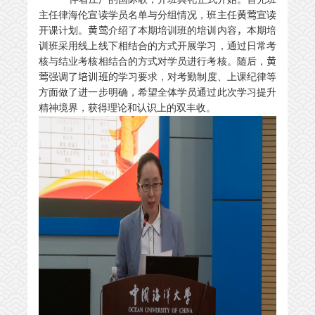
主任律海伦宣读学员名单与分组情况，班主任
黄莺
宣读
开课计划。
黄莺
介绍了本期培训班的培训内容
，
本期培
训班采用线上线下相结合的方式开展学习，通过日常考
核与结业考核相结合的方式对学员进行考核。随后，
黄
莺
强调了
培训班的
学习要求，对考勤制度、上课纪律等
方面做了进一步明确，希望全体学员通过此次学习提升
精神境界，获得理论和认识上的双丰收。