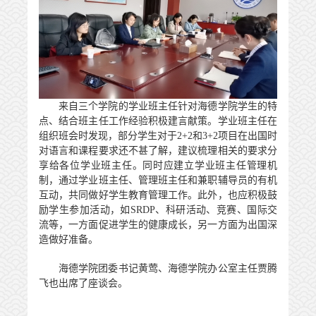
来自三个学院的学业班主任针对海德学院学生的特
点、结合班主任工作经验积极建言献策。学业班主任在
组织班会时发现，部分学生对于
2+2
和
3+2
项目在出国时
对语言和课程要求还不甚了解，建议梳理相关的要求分
享给各位学业班主任。同时应建立学业班主任管理机
制，通过学业班主任、管理班主任和兼职辅导员的有机
互动，共同做好学生教育管理工作。此外，也应积极鼓
励学生参加活动，如
SRDP
、科研活动、竞赛、国际交
流等，一方面促进学生的健康成长，另一方面为出国深
造做好准备。
海德学院团委书记黄莺、海德学院办公室主任贾腾
飞也出席了座谈会。