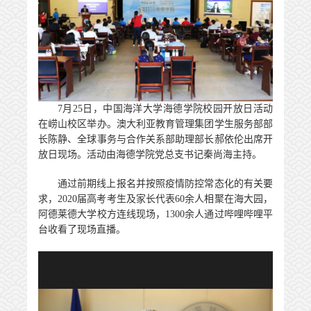
7
月
25
日，中国海洋大学海德学院校园开放日活动
在崂山校区举办。澳大利亚教育管理集团学生服务部部
长陈静、全球事务与合作关系部助理部长郝依伦出席开
放日现场。活动由海德学院党总支书记秦尚海主持。
通过前期线上报名并按照疫情防控常态化的有关要
求，
2020
届高考考生及家长代表
60
余人相聚在海大园，
阿德莱德大学校方连线现场，
1300
余人通过哔哩哔哩平
台收看了现场直播。